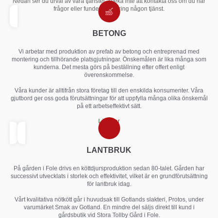
Nedan ser du urval av våra tjänster. Tveka inte att kontakta oss om du har
frågor eller funderingar kring någon tjänst.
BETONG
Vi arbetar med produktion av prefab av betong och entreprenad med
montering och tillhörande platsgjutningar. Önskemålen är lika många som
kunderna. Det mesta görs på beställning efter offert enligt
överenskommelse.
Våra kunder är alltifrån stora företag till den enskilda konsumenter. Våra
gjutbord ger oss goda förutsättningar för att uppfylla många olika önskemål
på ett arbetseffektivt sätt.
Läs mer
LANTBRUK
På gården i Fole drivs en köttdjursproduktion sedan 80-talet. Gården har
successivt utvecklats i storlek och effektivitet, vilket är en grundförutsättning
för lantbruk idag.
Vårt kvalitativa nötkött går i huvudsak till Gotlands slakteri, Protos, under
varumärket Smak av Gotland. En mindre del säljs direkt till kund i
gårdsbutik vid Stora Tollby Gård i Fole.