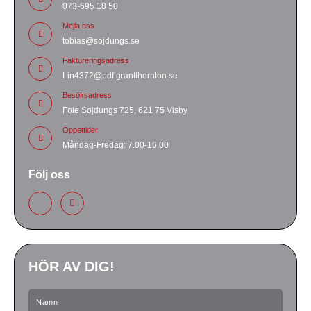
073-695 18 50
Mejla oss
tobias@sojdungs.se
Faktureringsadress
Lin4372@pdf.grantthornton.se
Besöksadress
Fole Sojdungs 725, 621 75 Visby
Öppettider
Måndag-Fredag: 7.00-16.00
Följ oss
HÖR AV DIG!