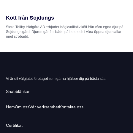
Kött från Sojdungs
Stora Tollby trädgård AB erbjuder högkvalitativ kött från våra egna djur på
Sojdungs gård. Djuren går fritt både på bete och i våra öppna djurstallar
med ströbädd.
Vi är ett välgjutet företaget som gärna hjälper dig på bästa sätt.
Snabblänkar
Hem
Om oss
Vår verksamhet
Kontakta oss
Certifikat